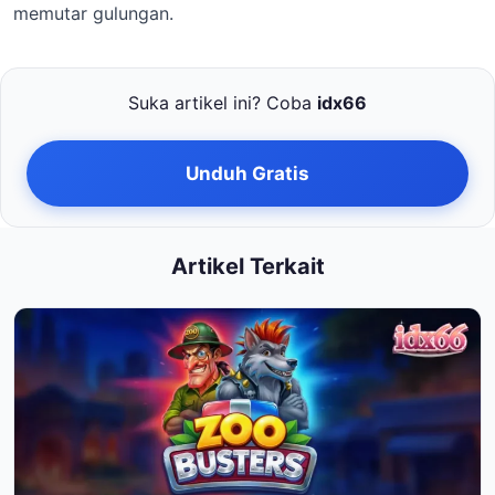
memutar gulungan.
Suka artikel ini? Coba
idx66
Unduh Gratis
Artikel Terkait