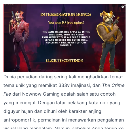
Dunia perjudian daring sering kali menghadirkan tema-
tema unik yang memikat 333v imajinasi, dan
The Crime
File
dari Nownow Gaming adalah salah satu contoh
yang menonjol. Dengan latar belakang kota noir yang
diguyur hujan dan dihuni oleh karakter anjing
antropomorfik, permainan ini menawarkan pengalaman
visual yang mendalam. Namun, sebelum Anda terjun ke