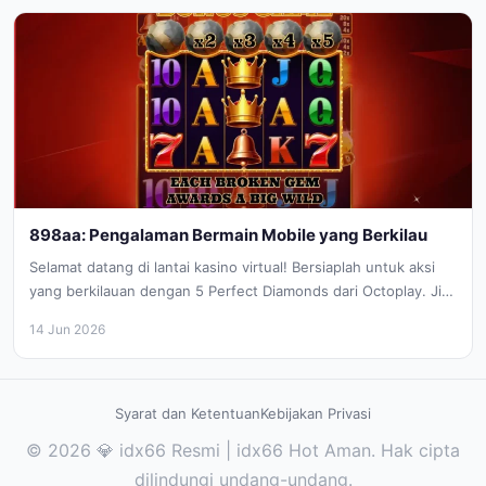
898aa: Pengalaman Bermain Mobile yang Berkilau
Selamat datang di lantai kasino virtual! Bersiaplah untuk aksi
yang berkilauan dengan 5 Perfect Diamonds dari Octoplay. Jika
Anda adalah...
14 Jun 2026
Syarat dan Ketentuan
Kebijakan Privasi
© 2026 💎 idx66 Resmi | idx66 Hot Aman. Hak cipta
dilindungi undang-undang.