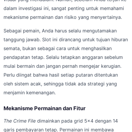
dalam investigasi ini, sangat penting untuk memahami
mekanisme permainan dan risiko yang menyertainya.
Sebagai pemain, Anda harus selalu mengutamakan
tanggung jawab. Slot ini dirancang untuk tujuan hiburan
semata, bukan sebagai cara untuk menghasilkan
pendapatan tetap. Selalu tetapkan anggaran sebelum
mulai bermain dan jangan pernah mengejar kerugian.
Perlu diingat bahwa hasil setiap putaran ditentukan
oleh sistem acak, sehingga tidak ada strategi yang
menjamin kemenangan.
Mekanisme Permainan dan Fitur
The Crime File
dimainkan pada grid 5×4 dengan 14
garis pembayaran tetap. Permainan ini membawa